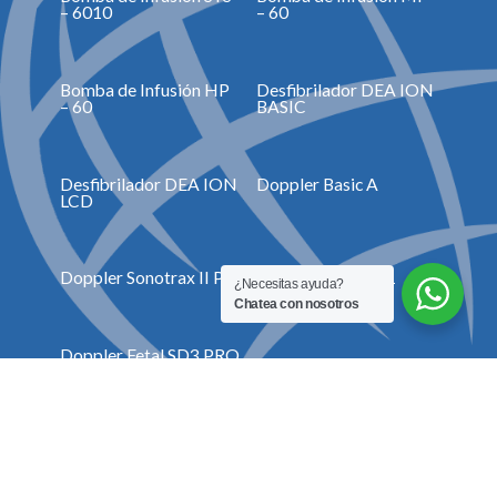
– 6010
– 60
Bomba de Infusión HP
Desfibrilador DEA ION
– 60
BASIC
Desfibrilador DEA ION
Doppler Basic A
LCD
Doppler Sonotrax II Pro
Doppler Fetal SD1
¿Necesitas ayuda?
Chatea con nosotros
Doppler Fetal SD3 PRO
Accesorios y consumibles