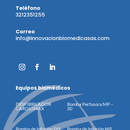
Teléfono
3212351255
Correo
info@innovacionbiomedicasas.com
Equipos biomédicos
DESFIBRILADOR
Bomba Perfusora MP –
CARDIOMAX
30
Bomba de Infusión SYS
Bomba de Infusión MP