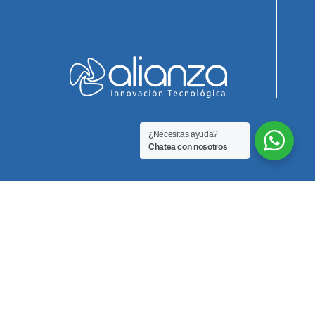
¿Necesitas ayuda?
Chatea con nosotros
Innovación Biomedica SAS
Teléfono
3212351255