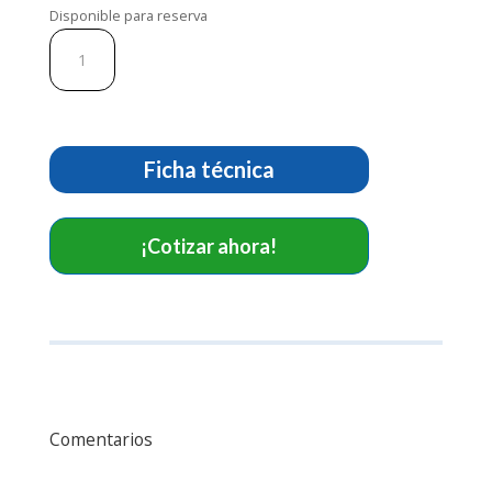
Disponible para reserva
Electrodos
multifunción.
Ref
F7958PL
cantidad
Ficha técnica
¡Cotizar ahora!
Comentarios