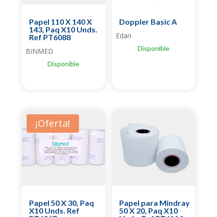
Papel 110 X 140 X
Doppler Basic A
143, Paq X10 Unds.
Edan
Ref PT6088
Disponible
BINMED
Disponible
¡Oferta!
Papel 50 X 30, Paq
Papel para Mindray
X10 Unds. Ref
50 X 20, Paq X10