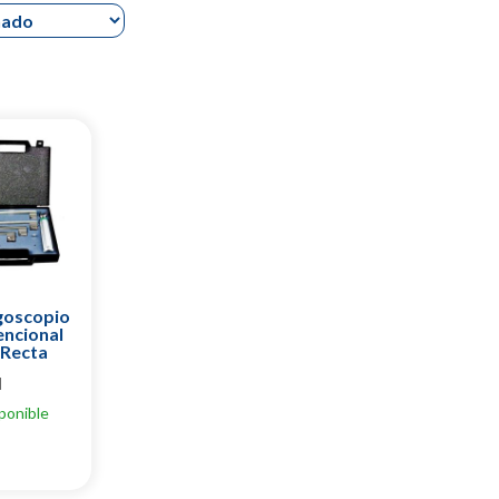
goscopio
ncional
 Recta
d
ponible