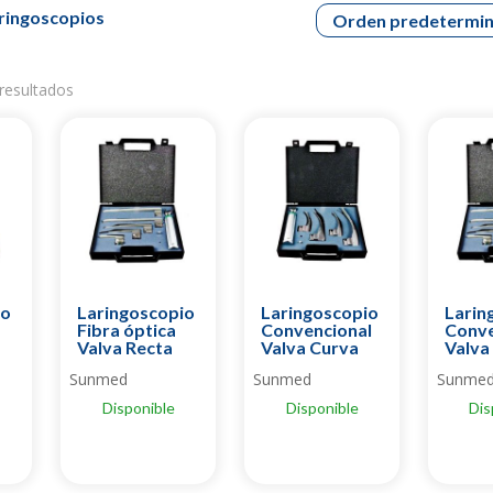
ringoscopios
resultados
io
Laringoscopio
Laringoscopio
Larin
Fibra óptica
Convencional
Conve
Valva Recta
Valva Curva
Valva
Sunmed
Sunmed
Sunme
Disponible
Disponible
Dis