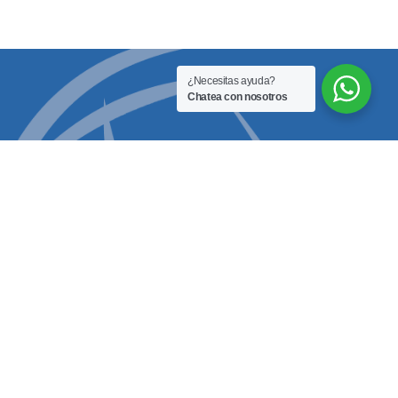
¿Necesitas ayuda?
Chatea con nosotros
umibles
Mantenimiento
f F7952
Mejora ó upgrade
f F7958
Preventivo
f F7959
Correctivo
f F7955W
ef F7969PW
f F7966W
f F7952P
ef F7958PL
f F7959P
f F7955
f F7955P