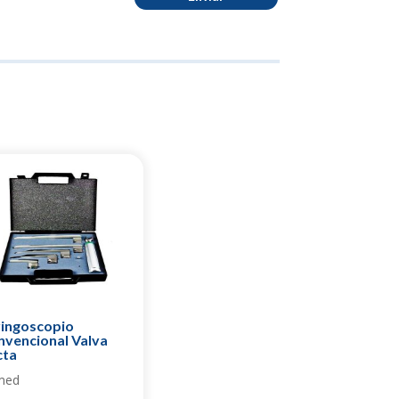
ringoscopio
nvencional Valva
cta
med