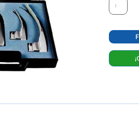
Laringoscopio
Fibra
óptica
Valva
Curva
cantidad
F
¡