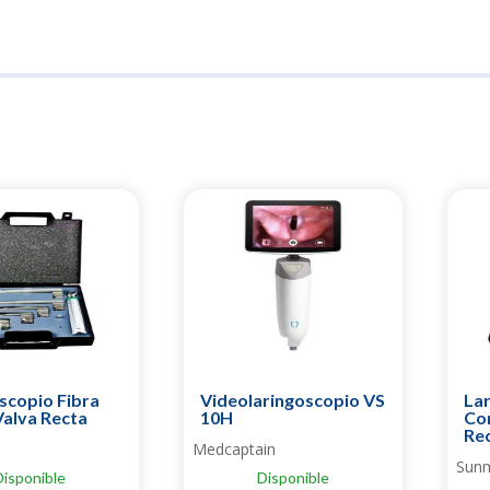
scopio Fibra
Videolaringoscopio VS
La
Valva Recta
10H
Co
Re
Medcaptain
Sun
Disponible
Disponible