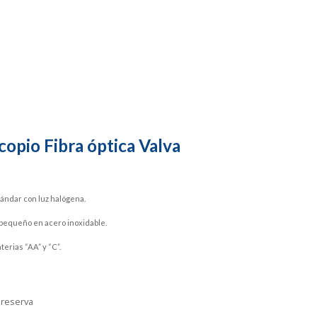
copio Fibra óptica Valva
ándar con luz halógena.
pequeño en acero inoxidable.
erias “AA” y “C”.
 reserva