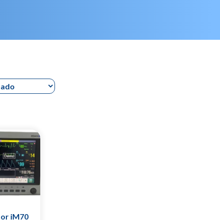
or iM70