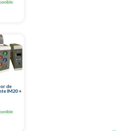
ponible
or de
nte IM20 +
ponible