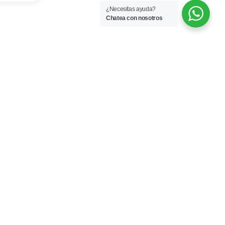
¿Necesitas ayuda?
Chatea con nosotros
umibles
Mantenimiento
f F7952
Mejora ó upgrade
f F7958
Preventivo
f F7959
Correctivo
f F7955W
ef F7969PW
f F7966W
f F7952P
ef F7958PL
f F7959P