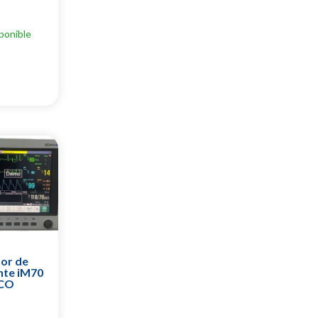
ponible
or de
nte iM70
/CO