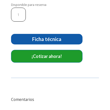
Disponible para reserva
Monitor
iM50
CO2
cantidad
Ficha técnica
¡Cotizar ahora!
Comentarios