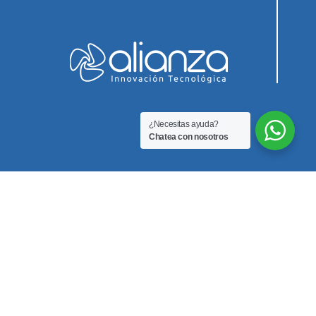
¿Necesitas ayuda?
Chatea con nosotros
Innovación Biomedica SAS
Teléfono
3212351255
Correo