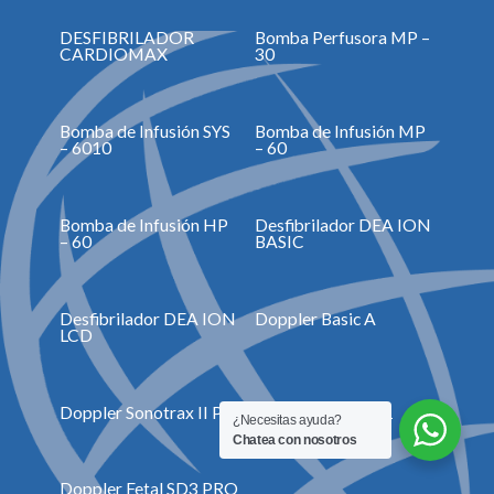
DESFIBRILADOR
Bomba Perfusora MP –
CARDIOMAX
30
Bomba de Infusión SYS
Bomba de Infusión MP
– 6010
– 60
Bomba de Infusión HP
Desfibrilador DEA ION
– 60
BASIC
Desfibrilador DEA ION
Doppler Basic A
LCD
Doppler Sonotrax II Pro
Doppler Fetal SD1
¿Necesitas ayuda?
Chatea con nosotros
Doppler Fetal SD3 PRO