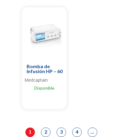
Bomba de
Infusión HP – 60
Medcaptain
Disponible
1
2
3
4
…