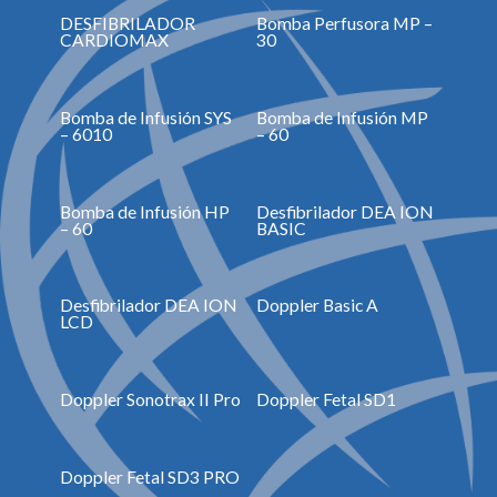
DESFIBRILADOR
Bomba Perfusora MP –
CARDIOMAX
30
Bomba de Infusión SYS
Bomba de Infusión MP
– 6010
– 60
Bomba de Infusión HP
Desfibrilador DEA ION
– 60
BASIC
Desfibrilador DEA ION
Doppler Basic A
LCD
Doppler Sonotrax II Pro
Doppler Fetal SD1
Doppler Fetal SD3 PRO