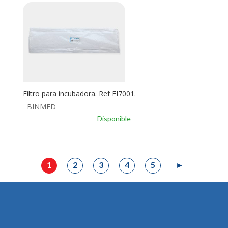
Filtro para incubadora. Ref FI7001.
BINMED
Disponible
1
2
3
4
5