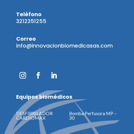
Teléfono
3212351255
Correo
info@innovacionbiomedicasas.com
Equipos biomédicos
DESFIBRILADOR
Bomba Perfusora MP –
CARDIOMAX
30