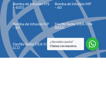
Bomba de Infusión SYS
Bomba de Infusión MP
– 6010
– 60
Bomba de Infusión HP
Desfibrilador DEA ION
– 60
BASIC
¿Necesitas ayuda?
Desfibrilador DEA ION
Doppler Basic A
Chatea con nosotros
LCD
Doppler Sonotrax II Pro
Doppler Fetal SD1
Doppler Fetal SD3 PRO