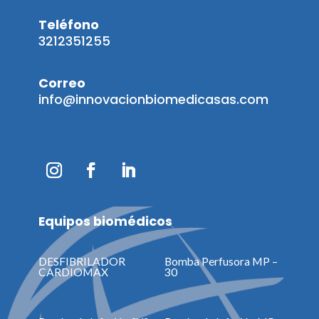
Teléfono
3212351255
Correo
info@innovacionbiomedicasas.com
Equipos biomédicos
DESFIBRILADOR
Bomba Perfusora MP –
CARDIOMAX
30