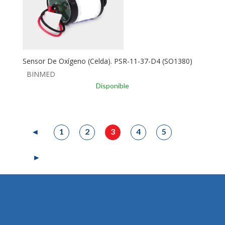
Sensor De Oxígeno (Celda). PSR-11-37-D4 (SO1380)
BINMED
Disponible
1
2
3
4
5