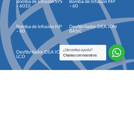
Bomba de Infusión SYS
Bomba de Infusión MP
– 6010
– 60
Bomba de Infusión HP
Desfibrilador DEA ION
– 60
BASIC
¿Necesitas ayuda?
Desfibrilador DEA ION
Doppler Basic A
Chatea con nosotros
LCD
Doppler Sonotrax II Pro
Doppler Fetal SD1
Doppler Fetal SD3 PRO
Accesorios y consumibles