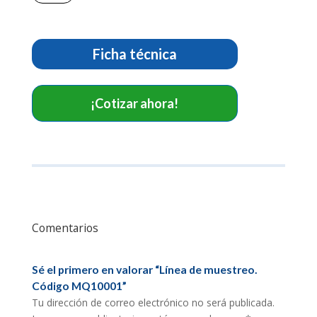
muestreo.
Código
MQ10001
cantidad
Ficha técnica
¡Cotizar ahora!
Comentarios
Sé el primero en valorar “Línea de muestreo.
Código MQ10001”
Tu dirección de correo electrónico no será publicada.