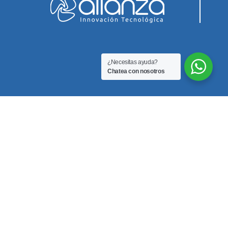
¿Necesitas ayuda?
Chatea con nosotros
Innovación Biomedica SAS
Teléfono
3212351255
Correo
info@innovacionbiomedicasas.com