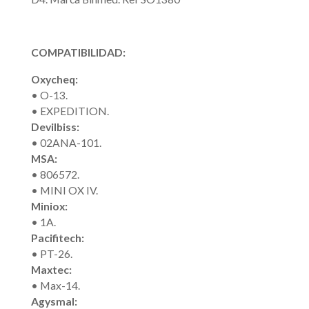
COMPATIBILIDAD:
Oxycheq:
• O-13.
• EXPEDITION.
Devilbiss:
• 02ANA-101.
MSA:
• 806572.
• MINI OX IV.
Miniox:
• 1A.
Pacifitech:
• PT-26.
Maxtec:
• Max-14.
Agysmal: