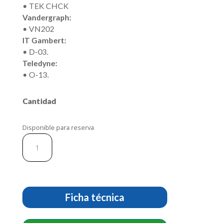
• TEK CHCK
Vandergraph:
• VN202
IT Gambert:
• D-03.
Teledyne:
• O-13.
Cantidad
Disponible para reserva
Sensor
De
Oxígeno
(Celda).
PSR-
11-
Ficha técnica
37-
D4