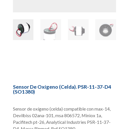
Sensor De Oxígeno (Celda). PSR-11-37-D4
(SO1380)
Sensor de oxígeno (celda) compatible con max-14,
Devilbiss 02ana-101, msa 806572, Miniox 1a,
Pacifitech pt-26, Analytical Industries PSR-11-37-
D4. Marca Binmed. Ref SO1380