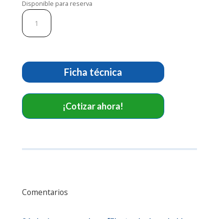
Disponible para reserva
Electrodo
desechable
Leep
Loop
(ASA).
Ref
Ficha técnica
03M11-
1007B130-
003
¡Cotizar ahora!
cantidad
Comentarios