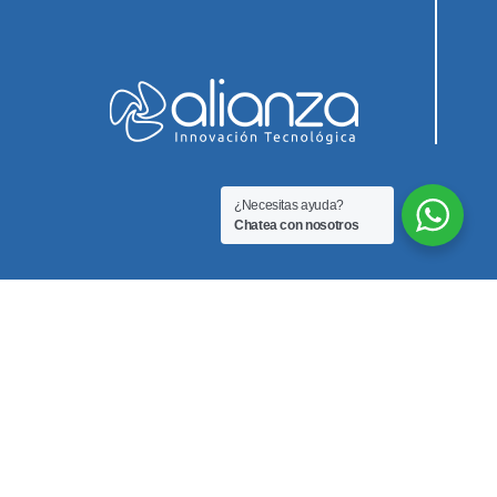
¿Necesitas ayuda?
Chatea con nosotros
Innovación Biomedica SAS
Teléfono
3212351255