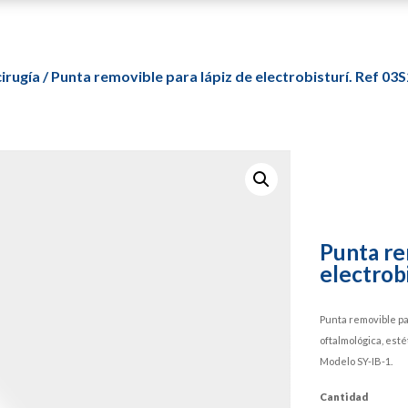
irugía
/ Punta removible para lápiz de electrobisturí. Ref 0
Punta re
electrob
Punta removible par
oftalmológica, est
Modelo SY-IB-1.
Cantidad