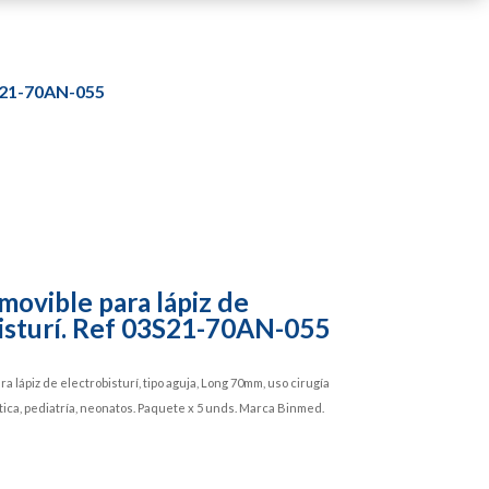
3S21-70AN-055
movible para lápiz de
isturí. Ref 03S21-70AN-055
a lápiz de electrobisturí, tipo aguja, Long 70mm, uso cirugía
ética, pediatría, neonatos. Paquete x 5 unds. Marca Binmed.