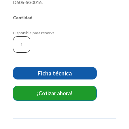
D606-SG0016.
Cantidad
Disponible para reserva
Lápiz
para
electrobisturí.
Ref
2A-
D606-
Ficha técnica
SG0016
cantidad
¡Cotizar ahora!