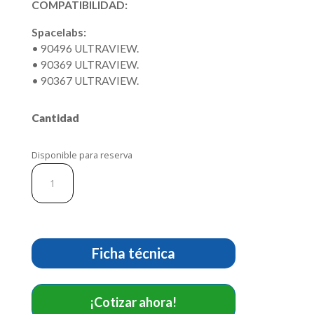
COMPATIBILIDAD:
Spacelabs:
• 90496 ULTRAVIEW.
• 90369 ULTRAVIEW.
• 90367 ULTRAVIEW.
Cantidad
Disponible para reserva
Cable
De
Ecg
De
5
Lead.
Ficha técnica
Ref
EL009-
5AI.
¡Cotizar ahora!