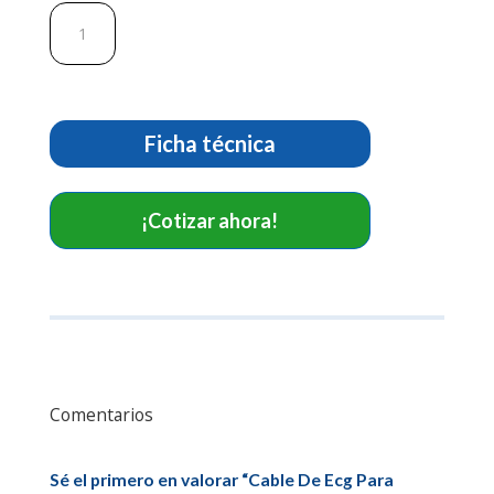
Cable
De
Ecg
Para
Primedic.
Ref
Ficha técnica
SG4198P
cantidad
¡Cotizar ahora!
Comentarios
Sé el primero en valorar “Cable De Ecg Para