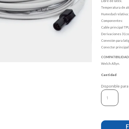
Libre de látex.
Temperatura de al
Humedad relativa: 
Componentes:
Cable principal TPU
Derivaciones 3 (con
Conexión para latigu
Conector principal 
COMPATIBILIDAD
Welch Allyn.
Cantidad
Disponible para
Cable
De
Ecg
Pieza
Completa.
Ref
F