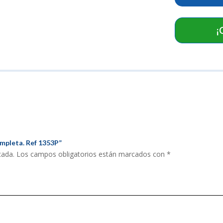
1353P
cantidad
¡
ompleta. Ref 1353P”
cada.
Los campos obligatorios están marcados con
*