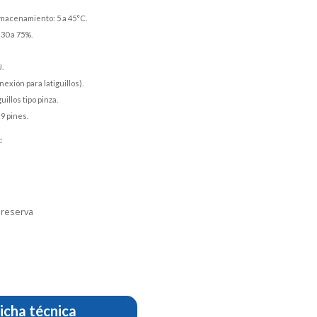
macenamiento: 5 a 45°C.
30 a 75%.
.
exión para latiguillos).
illos tipo pinza.
9 pines.
:
 reserva
icha técnica