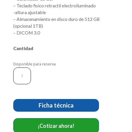
– Teclado fisico retractil electroiluminado
-altura ajustable
– Almacenamiento en disco duro de 512 GB
(opcional 1TB)
– DICOM 3.0
Cantidad
Disponible para reserva
Ecografos
LX9
cantidad
Ficha técnica
¡Cotizar ahora!