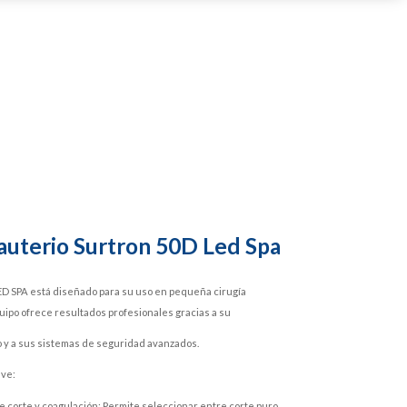
auterio Surtron 50D Led Spa
D SPA está diseñado para su uso en pequeña cirugía
uipo ofrece resultados profesionales gracias a su
 y a sus sistemas de seguridad avanzados.
ave:
 corte y coagulación: Permite seleccionar entre corte puro