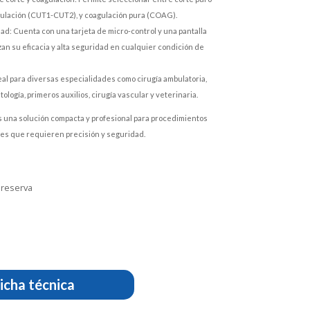
gulación (CUT1-CUT2), y coagulación pura (COAG).
dad: Cuenta con una tarjeta de micro-control y una pantalla
zan su eficacia y alta seguridad en cualquier condición de
deal para diversas especialidades como cirugía ambulatoria,
ología, primeros auxilios, cirugía vascular y veterinaria.
 una solución compacta y profesional para procedimientos
es que requieren precisión y seguridad.
 reserva
icha técnica