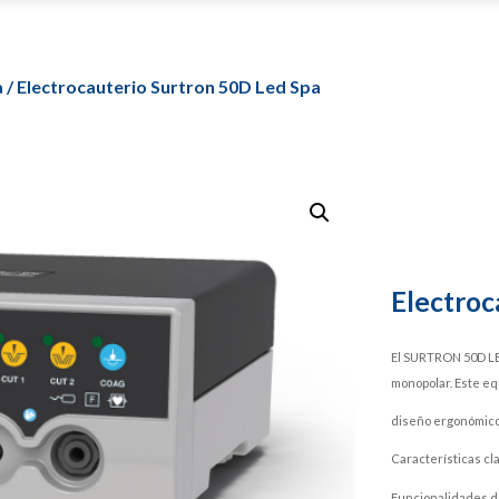
a
/ Electrocauterio Surtron 50D Led Spa
Electroc
El SURTRON 50D LE
monopolar. Este eq
diseño ergonómico
Características cl
Funcionalidades de