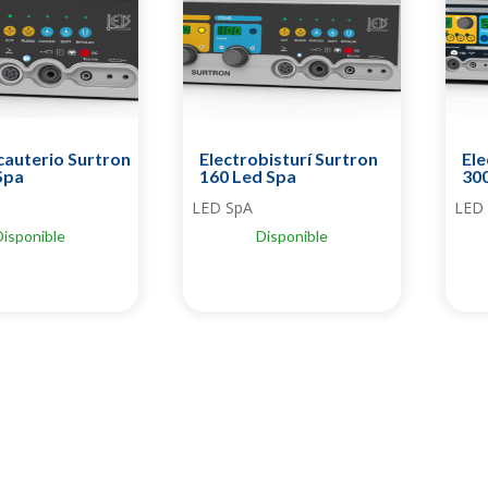
cauterio Surtron
Electrobisturí Surtron
Ele
Spa
160 Led Spa
30
LED SpA
LED
Disponible
Disponible