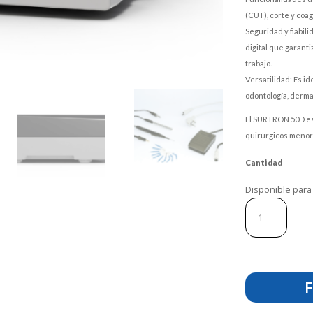
(CUT), corte y coa
Seguridad y fiabili
digital que garanti
trabajo.
Versatilidad: Es i
odontología, dermat
El SURTRON 50D es
quirúrgicos menor
Cantidad
Disponible para
Electrocauterio
Surtron
50D
Led
Spa
cantidad
F