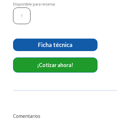
Disponible para reserva
Electrodos
multifunción.
Ref
F7957PL.
cantidad
Ficha técnica
¡Cotizar ahora!
Comentarios