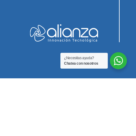
¿Necesitas ayuda?
Chatea con nosotros
Innovación Biomedica SAS
Teléfono
3212351255