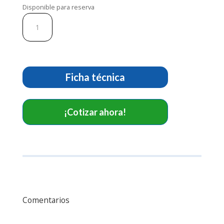
Disponible para reserva
Electrodos
multifunción.
Ref
F7987PW
cantidad
Ficha técnica
¡Cotizar ahora!
Comentarios