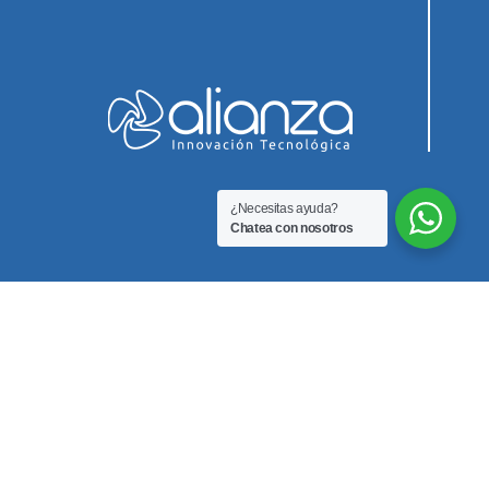
¿Necesitas ayuda?
Chatea con nosotros
Innovación Biomedica SAS
Teléfono
3212351255