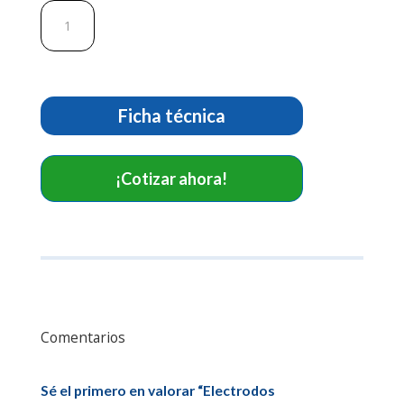
Electrodos
multifunción.
Ref
F7987W
cantidad
Ficha técnica
¡Cotizar ahora!
Comentarios
Sé el primero en valorar “Electrodos