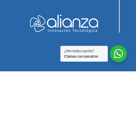
¿Necesitas ayuda?
Chatea con nosotros
Innovación Biomedica SAS
Teléfono
3212351255
Correo