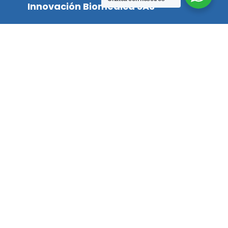
Innovación Biomedica SAS
Teléfono
3212351255
Correo
info@innovacionbiomedicasas.com
Equipos biomédicos
DESFIBRILADOR
Bomba Perfusora MP –
CARDIOMAX
30