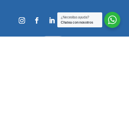
¿Necesitas ayuda?
Chatea con nosotros
Equipos biomédicos
DESFIBRILADOR
Bomba Perfusora MP –
CARDIOMAX
30
Bomba de Infusión SYS
Bomba de Infusión MP
– 6010
– 60
Bomba de Infusión HP
Desfibrilador DEA ION
– 60
BASIC