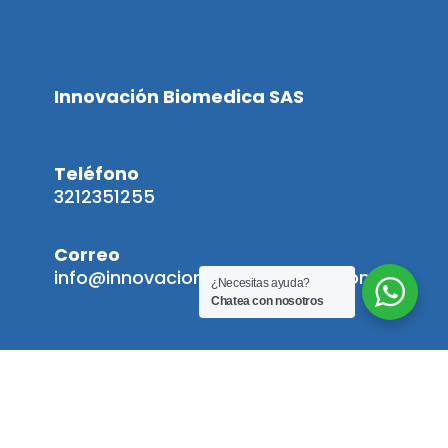
Innovación Biomedica SAS
Teléfono
3212351255
Correo
info@innovacionbiomedicasas.com
¿Necesitas ayuda?
Chatea con nosotros