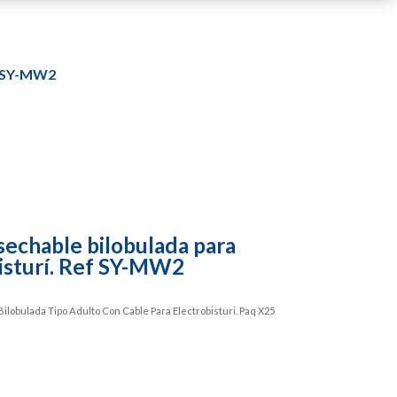
ef SY-MW2
sechable bilobulada para
isturí. Ref SY-MW2
ilobulada Tipo Adulto Con Cable Para Electrobisturi. Paq X25