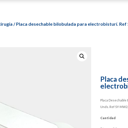
irugía
/ Placa desechable bilobulada para electrobisturí. R
Placa de
electrob
Placa Desechable B
Unds. Ref SY-MW2.
Cantidad