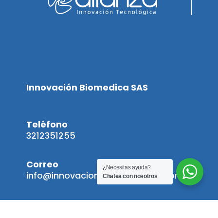
Innovación Biomedica SAS
Teléfono
3212351255
Correo
¿Necesitas ayuda?
info@innovacionbiomedicasas.com
Chatea con nosotros